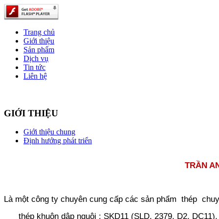
Trang chủ
Giới thiệu
Sản phẩm
Dịch vụ
Tin tức
Liên hệ
GIỚI THIỆU
Giới thiệu chung
Định hướng phát triển
TRẦN AN 
Là một công ty chuyên cung cấp các sản phẩm thép chuyê
thép khuôn dập nguội : SKD11 (SLD, 2379, D2, DC11)