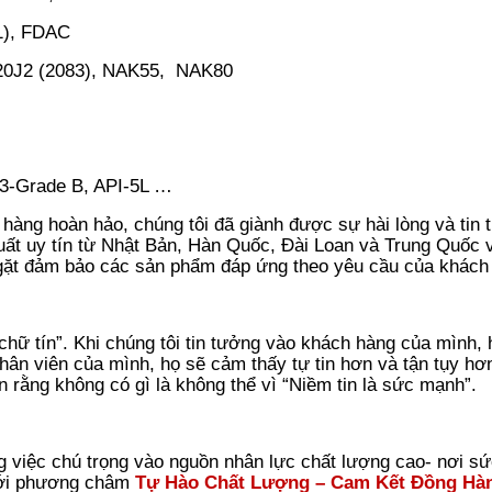
1)
, FDAC
20J2 (2083), NAK55, NAK80
3-Grade B, API-5L …
 hàng hoàn hảo, chúng tôi đã giành được sự hài lòng và tin
ất uy tín từ Nhật Bản, Hàn Quốc, Đài Loan và Trung Quốc v
m ngặt đảm bảo các sản phẩm đáp ứng theo yêu cầu của khách
chữ tín”. Khi chúng tôi tin tưởng vào khách hàng của mình,
 nhân viên của mình, họ sẽ cảm thấy tự tin hơn và tận tụy hơ
n rằng không có gì là không thể vì “Niềm tin là sức mạnh”.
g việc chú trọng vào nguồn nhân lực chất lượng cao- nơi s
 Với phương châm
Tự Hào Chất Lượng – Cam Kết Đồng Hà