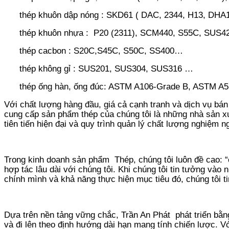
thép khuôn dập nóng : SKD61 ( DAC, 2344, H13, DHA
thép khuôn nhựa : P20 (2311), SCM440, S55C, SUS4
thép cacbon : S20C,S45C, S50C, SS400…
thép không gỉ
:
SUS201, SUS304, SUS316 …
thép ống hàn, ống đúc: ASTM A106-Grade B, ASTM A5
Với chất lượng hàng đầu, giá cả cạnh tranh và dịch vụ bán
cung cấp sản phẩm thép của chúng tôi là những nhà sản xu
tiên tiến hiện đại và quy trình quản lý chất lượng nghiệ
Trong kinh doanh sản phẩm Thép, chúng tôi luôn đề cao: “
hợp tác lâu dài với chúng tôi. Khi chúng tôi tin tưởng vào
chính mình và khả năng thực hiện mục tiêu đó, chúng tôi ti
Dựa trên nền tảng vững chắc, Trần An Phát phát triển bằn
và đi lên theo định hướng dài hạn mang tính chiến lược.