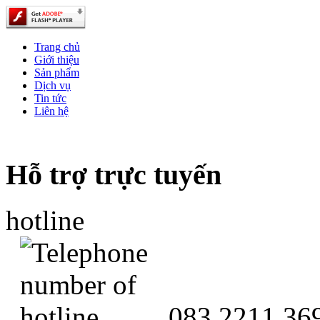
Trang chủ
Giới thiệu
Sản phẩm
Dịch vụ
Tin tức
Liên hệ
Hỗ trợ trực tuyến
hotline
083 2211 36