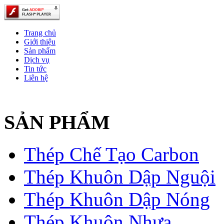
Trang chủ
Giới thiệu
Sản phẩm
Dịch vụ
Tin tức
Liên hệ
SẢN PHẨM
Thép Chế Tạo Carbon
Thép Khuôn Dập Nguội
Thép Khuôn Dập Nóng
Thép Khuôn Nhựa