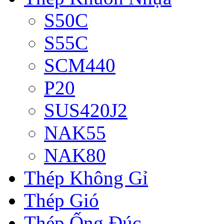
S50C
S55C
SCM440
P20
SUS420J2
NAK55
NAK80
Thép Không Gỉ
Thép Gió
Thép Ống Đúc